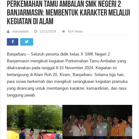
Perkemahan Tamu Ambalan SMK Negeri 2
Banjarmasin: Membentuk Karakter Melalui
Kegiatan di Alam
marwaidah
11/11/2024
414 Views
Banjarbaru – Seluruh peserta didik kelas X SMK Negeri 2
Banjarmasin mengikuti kegiatan Perkemahan Tamu Ambalan yang
dilaksanakan pada tanggal 8-10 November 2024. Kegiatan ini
berlangsung di Alam Roh 20, Kiram, Banjarbaru. Selama tiga hari,
para siswa berkemah dan mengikuti serangkaian kegiatan pramuka
yang dirancang untuk membangun karakter, kemandirian, dan rasa
tanggung jawab.