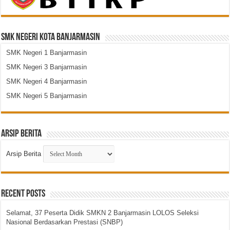
SMK Negeri Kota Banjarmasin
SMK Negeri 1 Banjarmasin
SMK Negeri 3 Banjarmasin
SMK Negeri 4 Banjarmasin
SMK Negeri 5 Banjarmasin
Arsip Berita
Arsip Berita
Recent Posts
Selamat, 37 Peserta Didik SMKN 2 Banjarmasin LOLOS Seleksi
Nasional Berdasarkan Prestasi (SNBP)