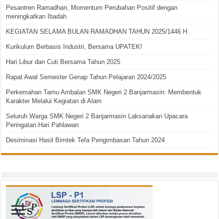
Pesantren Ramadhan, Momentum Perubahan Positif dengan
meningkatkan Ibadah
KEGIATAN SELAMA BULAN RAMADHAN TAHUN 2025/1446 H
Kurikulum Berbasis Industri, Bersama UPATEK!
Hari Libur dan Cuti Bersama Tahun 2025
Rapat Awal Semester Genap Tahun Pelajaran 2024/2025
Perkemahan Tamu Ambalan SMK Negeri 2 Banjarmasin: Membentuk
Karakter Melalui Kegiatan di Alam
Seluruh Warga SMK Negeri 2 Banjarmasin Laksanakan Upacara
Peringatan Hari Pahlawan
Desiminasi Hasil Bimtek Tefa Pengimbasan Tahun 2024