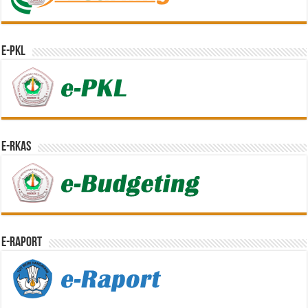
e-PKL
e-RKAS
E-Raport