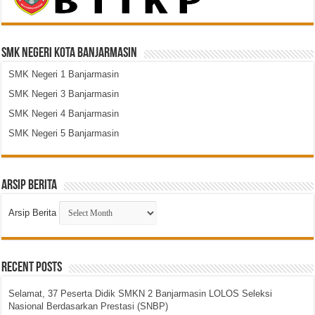
SMK Negeri Kota Banjarmasin
SMK Negeri 1 Banjarmasin
SMK Negeri 3 Banjarmasin
SMK Negeri 4 Banjarmasin
SMK Negeri 5 Banjarmasin
Arsip Berita
Arsip Berita
Recent Posts
Selamat, 37 Peserta Didik SMKN 2 Banjarmasin LOLOS Seleksi
Nasional Berdasarkan Prestasi (SNBP)