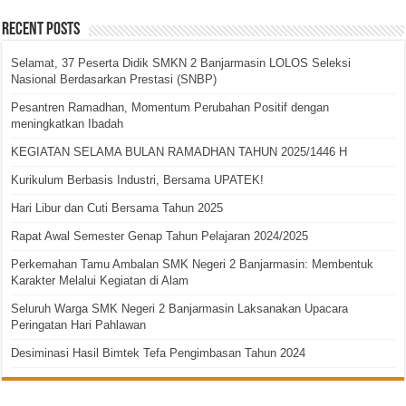
Recent Posts
Selamat, 37 Peserta Didik SMKN 2 Banjarmasin LOLOS Seleksi
Nasional Berdasarkan Prestasi (SNBP)
Pesantren Ramadhan, Momentum Perubahan Positif dengan
meningkatkan Ibadah
KEGIATAN SELAMA BULAN RAMADHAN TAHUN 2025/1446 H
Kurikulum Berbasis Industri, Bersama UPATEK!
Hari Libur dan Cuti Bersama Tahun 2025
Rapat Awal Semester Genap Tahun Pelajaran 2024/2025
Perkemahan Tamu Ambalan SMK Negeri 2 Banjarmasin: Membentuk
Karakter Melalui Kegiatan di Alam
Seluruh Warga SMK Negeri 2 Banjarmasin Laksanakan Upacara
Peringatan Hari Pahlawan
Desiminasi Hasil Bimtek Tefa Pengimbasan Tahun 2024