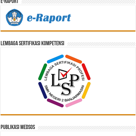
E-Raport
Lembaga Sertifikasi Kompetensi
Publikasi Medsos