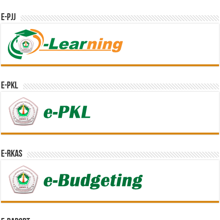
e-PJJ
e-PKL
e-RKAS